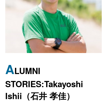
A
LUMNI
STORIES:Takayoshi
Ishii（
石井 孝佳）