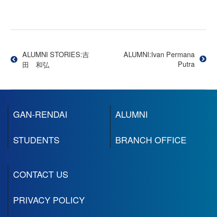
投
稿
ALUMNI STORIES:吉
ALUMNI:Ivan Permana
Putra
田 和弘
ナ
ビ
GAN-RENDAI
ALUMNI
ゲ
STUDENTS
BRANCH OFFICE
ー
シ
CONTACT US
ョ
PRIVACY POLICY