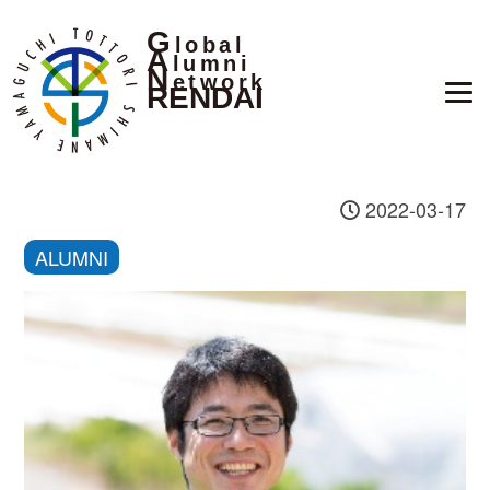
G
lobal
A
lumni
N
etwork
RENDAI
2022-03-17
ALUMNI